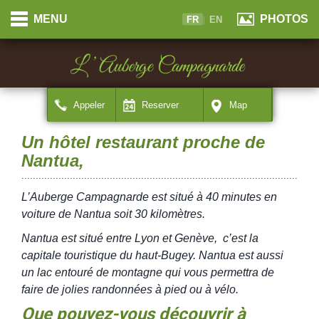
Panneau de gestion des cookies
Cookies management panel
MENU
PHOTOS
FR
|
EN
Appeler
Reserver
Map
Un hôtel restaurant proche de
Nantua,
..................................................................................................
L’Auberge Campagnarde est situé à 40 minutes en
voiture de Nantua soit 30 kilomètres.
Nantua est situé entre Lyon et Genève, c’est la
capitale touristique du haut-Bugey. Nantua est aussi
un lac entouré de montagne qui vous permettra de
faire de jolies randonnées à pied ou à vélo.
Que pouvez-vous découvrir à