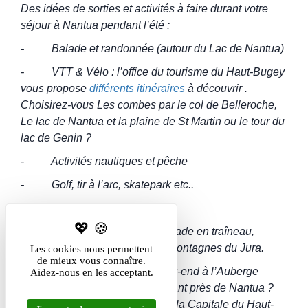
Des idées de sorties et activités à faire durant
votre
séjour à Nantua pendant l’été
:
- Balade et randonnée (autour du Lac de Nantua)
- VTT & Vélo : l’office du tourisme du Haut-Bugey
vous propose
différents itinéraires
à découvrir .
Choisirez-vous Les combes par le col de Belleroche,
Le lac de Nantua et la plaine de St Martin ou le tour du
lac de Genin ?
- Activités nautiques et pêche
- Golf, tir à l’arc, skatepark etc..
…Et en hiver ?
- Patinage sur lac gelé, balade en traîneau,
raquettes, ski de fond : sur les montagnes du Jura.
Les cookies nous permettent
de mieux vous connaître.
Vous êtes vacances ou en week-end à l’Auberge
Aidez-nous en les acceptant.
Campagnarde, un hôtel restaurant près de Nantua ?
Prenez une journée pour visiter la Capitale du Haut-