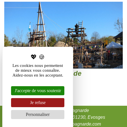
Les cookies nous permettent
de mieux vous connaître.
Le chantier médiéval de
Aidez-nous en les acceptant.
Montcornelles
Montcornelles
J'accepte de vous soutenir
> Montcornelles
Je refuse
L'Auberge Campagnarde
Personnaliser
4, place J.M. Jacquemet, 01230, Evosges
contact@auberge-campagnarde.com