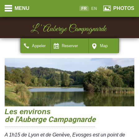
Panneau de gestion des cookies
Cookies management panel
MENU
PHOTOS
FR
|
EN
Appeler
Reserver
Map
Les environs
de l'Auberge Campagnarde
.........................................................................
A 1h15 de Lyon et de Genève, Evosges est un point de