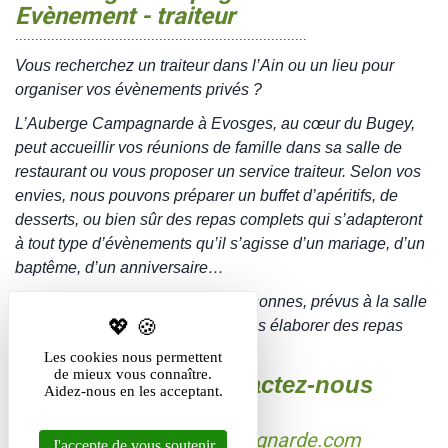
Evènement - traiteur
.........................................................................
Vous recherchez un traiteur dans l’Ain ou un lieu pour
organiser vos évènements privés ?
L’Auberge Campagnarde à Evosges, au cœur du Bugey,
peut accueillir vos réunions de famille dans sa salle de
restaurant ou vous proposer un service traiteur. Selon vos
envies, nous pouvons préparer un buffet d’apéritifs, de
desserts, ou bien sûr des repas complets qui s’adapteront
à tout type d’évènements qu’il s’agisse d’un mariage, d’un
baptême, d’un anniversaire…
Pour les repas à partir de 100 personnes, prévus à la salle
des fêtes d’Evosges, nous pouvons élaborer des repas
servis « comme au restaurant ».
Les cookies nous permettent
de mieux vous connaître.
Pour réserver, contactez-nous
Aidez-nous en les acceptant.
contact@auberge-campagnarde.com
J'accepte de vous soutenir