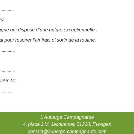
............
ey.
gne qui dispose d’une nature exceptionnelle :
our respirer l’air frais et sortir de la routine.
.............
.............
'Ain 01.
............
L'Auberge Campagnarde
4, place J.M. Jacquemet, 01230, Evosges
contact@auberge-campagnarde.com