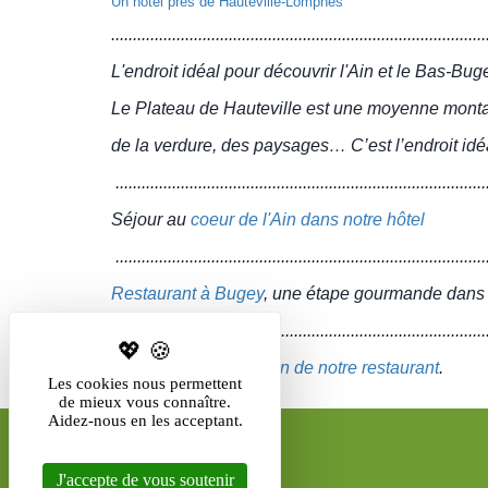
Un hôtel prés de Hauteville-Lompnes
......................................................................................
L'endroit idéal pour découvrir l'Ain et le Bas-Bug
Le Plateau de Hauteville est une moyenne monta
de la verdure, des paysages… C’est l’endroit idéal p
.....................................................................................
Séjour au
coeur de l'Ain dans notre hôtel
.....................................................................................
Restaurant à Bugey
, une étape gourmande dans l
......................................................................................
Halte à
Cernon au sein de notre restaurant
.
Les cookies nous permettent
de mieux vous connaître.
Aidez-nous en les acceptant.
J'accepte de vous soutenir