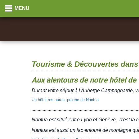
Panneau de gestion des cookies
Cookies management panel
MENU
Tourisme & Découvertes dans 
......................................................................................
Aux alentours de notre hôtel d
Durant votre séjour à l'Auberge Campagnarde, voic
Un hôtel restaurant proche de Nantua
......................................................................................
Nantua est situé entre Lyon et Genève, c’est la c
Nantua est aussi un lac entouré de montagne qui 