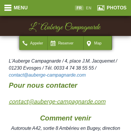
Panneau de gestion des cookies
Cookies management panel
MENU
PHOTOS
FR
|
EN
Appeler
Reserver
Map
L'Auberge Campagnarde / 4, place J.M. Jacquemet /
01230 Evosges /
Tél.
0033 4 74 38 55 55 /
contact@auberge-campagnarde.com
Pour nous contacter
contact@auberge-campagnarde.com
Comment venir
Autoroute A42, sortie 8 Ambérieu en Bugey, direction